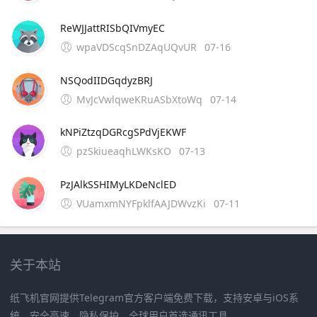
ReWJJattRISbQIVmyEC
wpaVDScqSnDZAqUQvUR
07-16
NSQodIIDGqdyzBRJ
MvJcVwlqweKRuASbXtoWq
07-14
kNPiZtzqDGRcgSPdVjEKWF
pzSkiueaqhLWKsKO
07-13
PzJAlkSSHIMyLKDeNclED
VUamxmNYFpklfAAJDWvzKi
07-11
关于本站
纸飞机官网提供Telegram官方客户端免费下载，支持安卓与iOS系
统，安全高速，隐私保护，全球用户首选通讯工具。