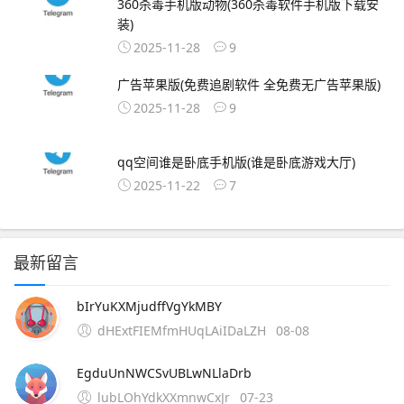
360杀毒手机版动物(360杀毒软件手机版下载安
装)
2025-11-28
9
广告苹果版(免费追剧软件 全免费无广告苹果版)
2025-11-28
9
qq空间谁是卧底手机版(谁是卧底游戏大厅)
2025-11-22
7
最新留言
bIrYuKXMjudffVgYkMBY
dHExtFIEMfmHUqLAiIDaLZH
08-08
EgduUnNWCSvUBLwNLlaDrb
lubLOhYdkXXmnwCxJr
07-23