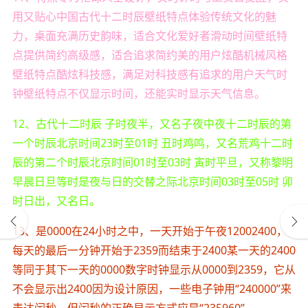
用又贴心中国古代十二时辰壁纸特点体验传统文化的魅
力，桌面充满历史韵味，适合文化爱好者滑动时间壁纸特
点提供简约高级感，适合追求简约美的用户炫酷机械风格
壁纸特点酷炫科技感，满足对科技感有追求的用户天气时
钟壁纸特点不仅显示时间，还能实时显示天气信息。
12、古代十二时辰 子时夜半，又名子夜中夜十二时辰的第
一个时辰北京时间23时至01时 丑时鸡鸣，又名荒鸡十二时
辰的第二个时辰北京时间01时至03时 寅时平旦，又称黎明
早晨日旦等时是夜与日的交替之际北京时间03时至05时 卯
时日出，又名日。
13、是0000在24小时之中，一天开始于午夜12002400，
每天的最后一分钟开始于2359而结束于2400某一天的2400
等同于其下一天的0000数字时钟显示从0000到2359，它从
不会显示出2400因为设计原因，一些电子钟用“240000”来