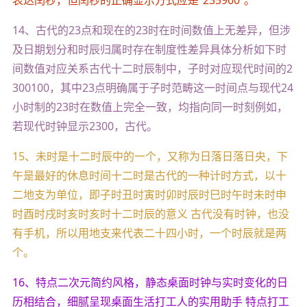
表达闰秒，但闰秒的正确显示方式应是“235960”。
14、古代的23点和现在的23时在时间数值上无差异，但涉
及日期划分和时辰归属时存在制度性差异具体分析如下时
间数值对应关系古代十二时辰制中，子时对应现代时间的2
300100，其中23点明确属于子时范畴这一时间点与现代24
小时制的23时在数值上完全一致，均指向同一时刻例如，
若现代时钟显示2300，古代。
15、未时是十二时辰中的一个，又称为日落日落日央，下
午是最好的休息时间十二时是古代的一种计时方式，以十
二地支为单位，即子时丑时寅时卯时辰时巳时午时未时申
时酉时戌时亥时亥时十二时辰的意义 古代没有时钟，也没
有手机，所以用地支来代表二十四小时，一个时辰就是两
个。
16、特点二次元简约风格，静态桌面时钟与实时变化的日
历相结合，细腻呈现桌面生活打工人的实用助手 特点打工