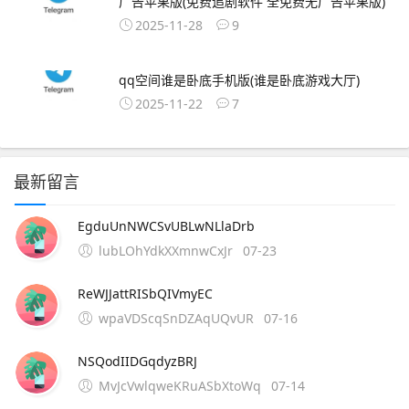
广告苹果版(免费追剧软件 全免费无广告苹果版)
2025-11-28
9
qq空间谁是卧底手机版(谁是卧底游戏大厅)
2025-11-22
7
最新留言
EgduUnNWCSvUBLwNLlaDrb
lubLOhYdkXXmnwCxJr
07-23
ReWJJattRISbQIVmyEC
wpaVDScqSnDZAqUQvUR
07-16
NSQodIIDGqdyzBRJ
MvJcVwlqweKRuASbXtoWq
07-14