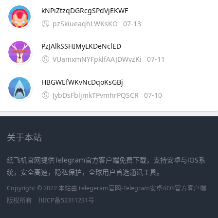
kNPiZtzqDGRcgSPdVjEKWF
pzSkiueaqhLWKsKO
07-13
PzJAlkSSHIMyLKDeNclED
VUamxmNYFpklfAAJDWvzKi
07-11
HBGWEfWKvNcDqoKsGBj
JybDsFbljmkTPvmhrPQSCR
07-10
关于本站
纸飞机官网提供Telegram官方客户端免费下载，支持安卓与iOS系
统，安全高速，隐私保护，全球用户首选通讯工具。
Copyright © 2022 本站由 telegeram官网-Telegram安卓/iOS官方客户端
版权所有
川ICP备52311231号