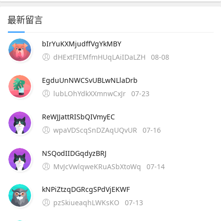
最新留言
bIrYuKXMjudffVgYkMBY
dHExtFIEMfmHUqLAiIDaLZH
08-08
EgduUnNWCSvUBLwNLlaDrb
lubLOhYdkXXmnwCxJr
07-23
ReWJJattRISbQIVmyEC
wpaVDScqSnDZAqUQvUR
07-16
NSQodIIDGqdyzBRJ
MvJcVwlqweKRuASbXtoWq
07-14
kNPiZtzqDGRcgSPdVjEKWF
pzSkiueaqhLWKsKO
07-13